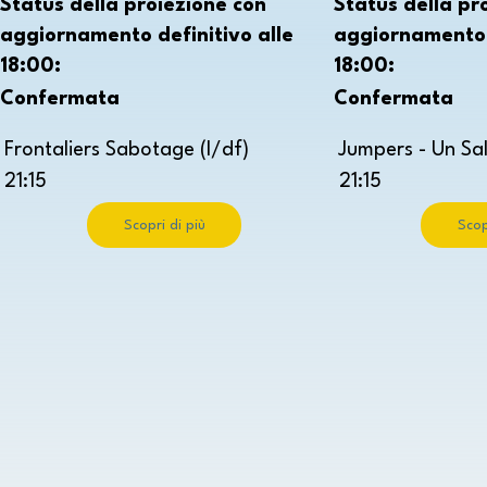
Status della proiezione con
Status della pr
aggiornamento definitivo alle
aggiornamento d
18:00:
18:00:
Confermata
Confermata
Frontaliers Sabotage (I/df)
Jumpers - Un Sal
21:15
21:15
Scopri di più
Scop