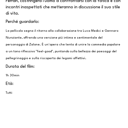
Ferrari, costringerà l'uomo a confrontarsi con la fatica e con
incontri inaspettati che metteranno in discussione il suo stile
di vita.
Perché guardarlo:
La pellicola segna il ritorno alla collaborazione tra Luca Medici e Gennaro
Nunziante, offrendo una versione più intima e sentimentale del
personaggio di Zalone. È un'opera che tenta di unire la commedia popolare
a un tono riflessivo "feel-good", puntando sulla bellezza dei paesaggi del
pellegrinaggio e sulla riscoperta dei legami affettivi.
Durata del film:
1h 30min
Età:
Tutti