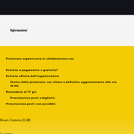
Informazioni
Proiezione organizzata in collaborazione con:
Entrata a pagamento o gratuita?
Entrata offerta dall'organizzatore
Status della proiezione, con ultimo e definitivo aggiornamento alle ore
18:00:
Rimandata al 17 giu
Prenotazione posti e biglietti:
Prenotazione posti: non possibile
Buen Camino (I/df)
Lugano