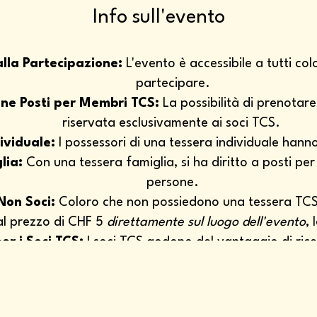
Info sull'evento
lla Partecipazione:
L'evento è accessibile a tutti co
partecipare.
ne Posti per Membri TCS:
La possibilità di prenotare 
riservata esclusivamente ai soci TCS.
ividuale:
I possessori di una tessera individuale hanno
lia:
Con una tessera famiglia, si ha diritto a posti pe
persone.
 Non Soci:
Coloro che non possiedono una tessera TCS
 al prezzo di CHF 5
direttamente sul luogo dell'evento
, 
er i Soci TCS:
I soci TCS godono del vantaggio di rice
popcorn gratuito durante la proiezione.
dice Socio:
Si richiede ai soci TCS di portare con sé la
controllato sia al momento della prenotazione che all'i