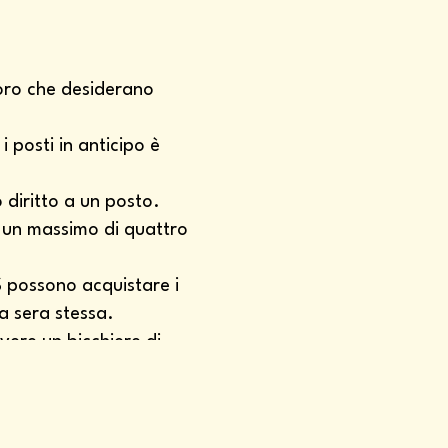
loro che desiderano
i posti in anticipo è
 diritto a un posto.
r un massimo di quattro
 possono acquistare i
la sera stessa.
vere un bicchiere di
 tessera di socio, poiché
ngresso dell'evento.