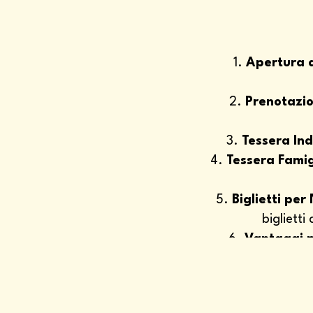
Apertura a
Prenotazio
Tessera Ind
Tessera Famig
Biglietti per
biglietti
Vantaggi p
Verifica del Co
il codice sarà 