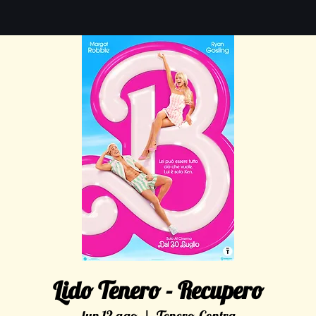
Lido Tenero - Recupero
lun 12 ago
  |  
Tenero-Contra