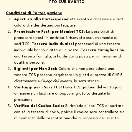
Info sull'evento
Condizioni di Partecipazione
Apertura alla Partecipazione:
 L'evento è accessibile a tutti 
coloro che desiderano partecipare.
Prenotazione Posti per Membri TCS:
 La possibilità di 
prenotare i posti in anticipo è riservata esclusivamente ai 
soci TCS. 
Tessera Individuale:
 I possessori di una tessera 
individuale hanno diritto a un posto. 
Tessera Famiglia:
 Con 
una tessera famiglia, si ha diritto a posti per un massimo di 
quattro persone.
Biglietti per Non Soci:
 Coloro che non possiedono una 
tessera TCS possono acquistare i biglietti al prezzo di CHF 5 
direttamente sul luogo dell'evento
, la sera stessa.
Vantaggi per i Soci TCS:
 I soci TCS godono del vantaggio 
di ricevere un bicchiere di popcorn gratuito durante la 
proiezione.
Verifica del Codice Socio:
 Si richiede ai soci TCS di portare 
con sé la tessera di socio, poiché il codice sarà controllato sia 
al momento della prenotazione che all'ingresso dell'evento.