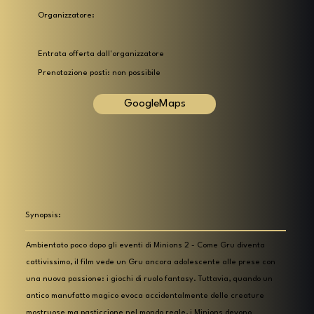
Organizzatore:
Entrata offerta dall'organizzatore
Prenotazione posti: non possibile
GoogleMaps
Synopsis:
Ambientato poco dopo gli eventi di Minions 2 - Come Gru diventa
cattivissimo, il film vede un Gru ancora adolescente alle prese con
una nuova passione: i giochi di ruolo fantasy. Tuttavia, quando un
antico manufatto magico evoca accidentalmente delle creature
mostruose ma pasticcione nel mondo reale, i Minions devono