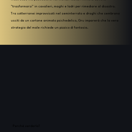
"trasformarsi" in cavalieri, maghi e ladri per rimediare al disastro.
Tra sotterranei improvvisati nel seminterrato e draghi che sembrano
usciti da un cartone animato psichedelico, Gru imparerà che la vera
strategia del male richiede un pizzico di fantasia.
Perchè verderlo?