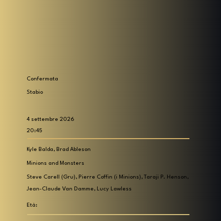
Confermata
Stabio
4 settembre 2026
20:45
Kyle Balda, Brad Ableson
Minions and Monsters
Steve Carell (Gru), Pierre Coffin (i Minions), Taraji P. Henson,
Jean-Claude Van Damme, Lucy Lawless
Età: