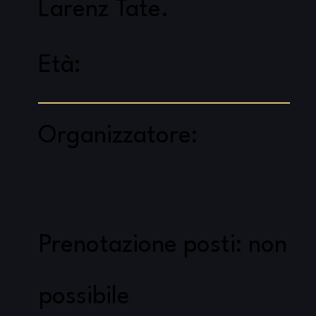
Larenz Tate.
Età:
Organizzatore:
Prenotazione posti: non
possibile