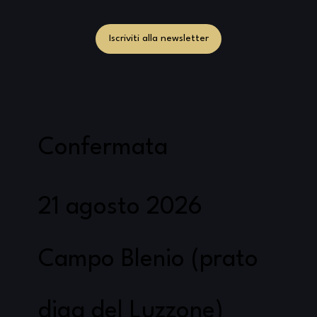
Iscriviti alla newsletter
Confermata
21 agosto 2026
Campo Blenio (prato
diga del Luzzone)