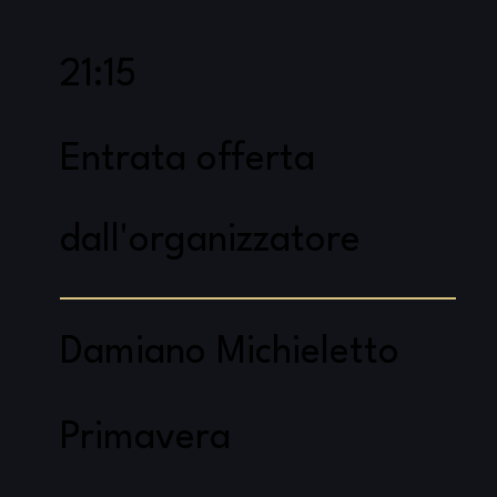
21:15
Entrata offerta
dall'organizzatore
Damiano Michieletto
Primavera