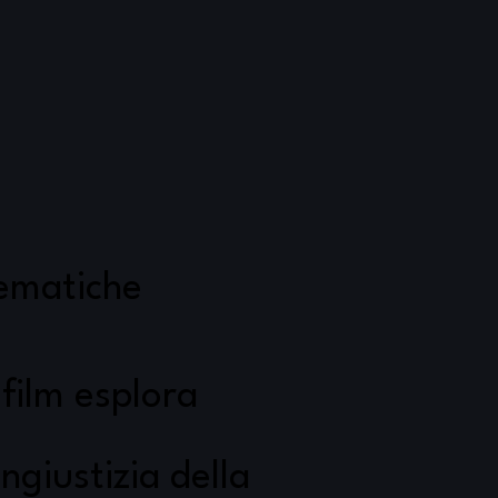
ematiche
l film esplora
'ingiustizia della