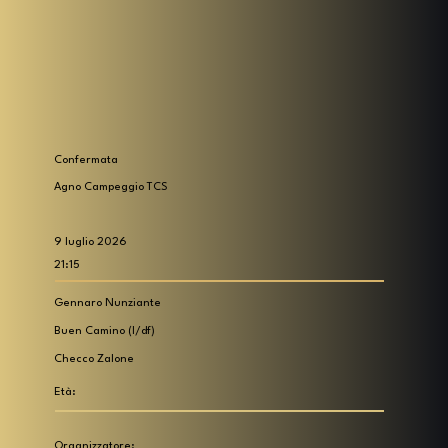
Confermata
Agno Campeggio TCS
9 luglio 2026
21:15
Gennaro Nunziante
Buen Camino (I/df)
Checco Zalone
Età:
Organizzatore: