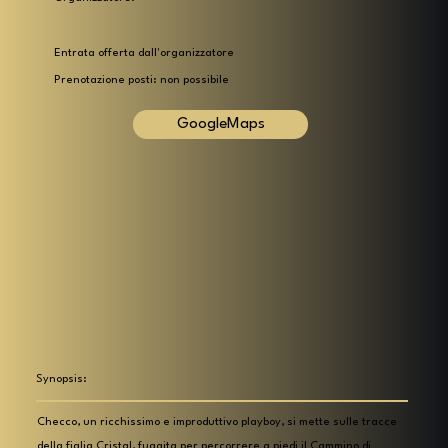
Entrata offerta dall'organizzatore
Prenotazione posti: non possibile
GoogleMaps
Synopsis:
Checco, un ricchissimo e improduttivo playboy, si mette sulle tracce
della figlia Cristal, fuggita per percorrere a piedi il Cammino di