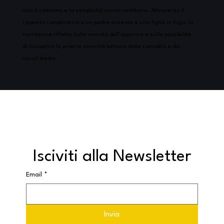
solo il cammino e la semplicità sanno restituire. Attraverso il
rapporto complicato tra un padre assente e una figlia in fuga, la
narrazione riflette sulla vacuità dell'apparire e sulla possibilità
di riscoprire la propria umanità lontano dalle comodità e dai
social media.
Isciviti alla Newsletter
Email
*
Invia