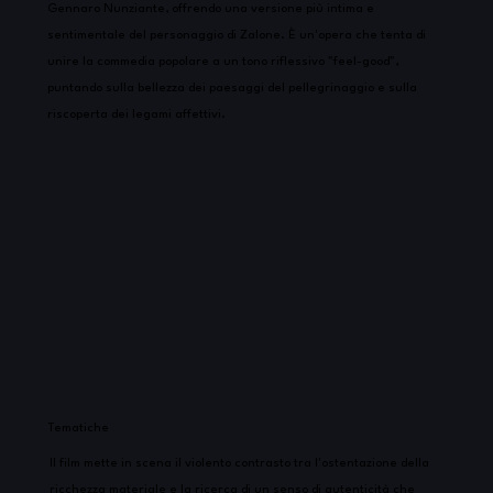
Gennaro Nunziante, offrendo una versione più intima e
sentimentale del personaggio di Zalone. È un'opera che tenta di
unire la commedia popolare a un tono riflessivo "feel-good",
puntando sulla bellezza dei paesaggi del pellegrinaggio e sulla
riscoperta dei legami affettivi.
Tematiche
Il film mette in scena il violento contrasto tra l'ostentazione della
ricchezza materiale e la ricerca di un senso di autenticità che