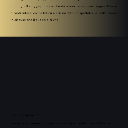
Santiago. Il viaggio, iniziato a bordo di una Ferrari, costringerà l'uomo
a confrontarsi con la fatica e con incontri inaspettati che metteranno
in discussione il suo stile di vita.
Perchè verderlo?
La pellicola segna il ritorno alla collaborazione tra Luca Medici e