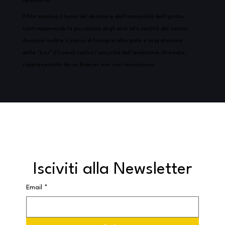
Tematiche
Il film esplora il tema del destino e dell'immensità dell'ignoto,
contrapponendo la piccolezza degli eroi alla vastità del cosmo.
Analizza inoltre il senso di famiglia allargata e la protezione
delle "luci" (i Luma) contro l'oscurità dell'ambizione sfrenata,
rappresentata da un Bowser mai così minaccioso.
Isciviti alla Newsletter
Email
*