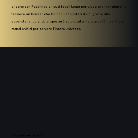
alleano con Rosalinda e i suoi fedeli Luma per viaggiare tra i pianeti e
fermare un Bowser che ha acquisito poteri divini grazie alle
Superstelle. La sfida si sposterà su piattaforme a gravità invertita e
mondi onirici per salvare l'intero universo.
Perchè verderlo?