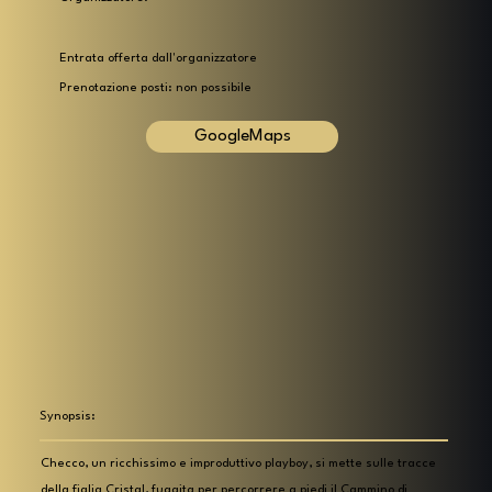
Entrata offerta dall'organizzatore
Prenotazione posti: non possibile
GoogleMaps
Synopsis:
Checco, un ricchissimo e improduttivo playboy, si mette sulle tracce
della figlia Cristal, fuggita per percorrere a piedi il Cammino di