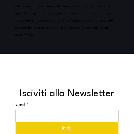
solo il cammino e la semplicità sanno restituire. Attraverso il
rapporto complicato tra un padre assente e una figlia in fuga, la
narrazione riflette sulla vacuità dell'apparire e sulla possibilità
di riscoprire la propria umanità lontano dalle comodità e dai
social media.
Isciviti alla Newsletter
Email
*
Invia