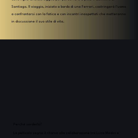
Santiago. Il viaggio, iniziato a bordo di una Ferrari, costringerà l'uomo
a confrontarsi con la fatica e con incontri inaspettati che metteranno
in discussione il suo stile di vita.
Perchè verderlo?
La pellicola segna il ritorno alla collaborazione tra Luca Medici e