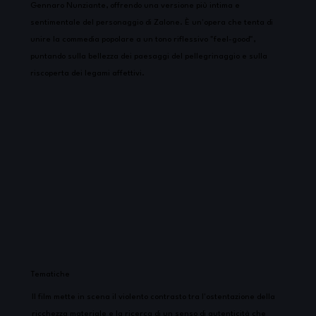
Gennaro Nunziante, offrendo una versione più intima e
sentimentale del personaggio di Zalone. È un'opera che tenta di
unire la commedia popolare a un tono riflessivo "feel-good",
puntando sulla bellezza dei paesaggi del pellegrinaggio e sulla
riscoperta dei legami affettivi.
Tematiche
Il film mette in scena il violento contrasto tra l'ostentazione della
ricchezza materiale e la ricerca di un senso di autenticità che