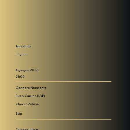
Annullata
Lugano
4 giugno 2026
21:00
Gennaro Nunziante
Buen Camino (I/df)
Checco Zalone
Età:
Organizzatore: