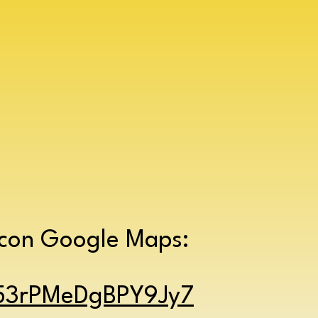
i con Google Maps:
H53rPMeDgBPY9Jy7