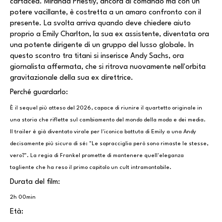
cartacea. Miranda Priestly, ancora al comando ma con un
potere vacillante, è costretta a un amaro confronto con il
presente. La svolta arriva quando deve chiedere aiuto
proprio a Emily Charlton, la sua ex assistente, diventata ora
una potente dirigente di un gruppo del lusso globale. In
questo scontro tra titani si inserisce Andy Sachs, ora
giornalista affermata, che si ritrova nuovamente nell'orbita
gravitazionale della sua ex direttrice.
Perché guardarlo:
È il sequel più atteso del 2026, capace di riunire il quartetto originale in
una storia che riflette sul cambiamento del mondo della moda e dei media.
Il trailer è già diventato virale per l'iconica battuta di Emily a una Andy
decisamente più sicura di sé: "Le sopracciglia però sono rimaste le stesse,
vero?". La regia di Frankel promette di mantenere quell'eleganza
tagliente che ha reso il primo capitolo un cult intramontabile.
Durata del film:
2h 00min
Età: