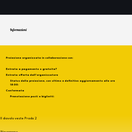
Informazioni
Proiezione organizzata in collaborazione con:
Entrata a pagamento o gratuita?
Entrata offerta dall'organizzatore
Status della proiezione, con ultimo e definitivo aggiornamento alle ore
18:00:
Confermata
Prenotazione posti e biglietti:
Il diavolo veste Prada 2
Novazzano