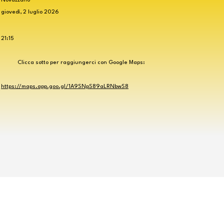
giovedì, 2 luglio 2026
21:15
Clicca sotto per raggiungerci con Google Maps:
https://maps.app.goo.gl/1A9SNpS89aLRNbwS8