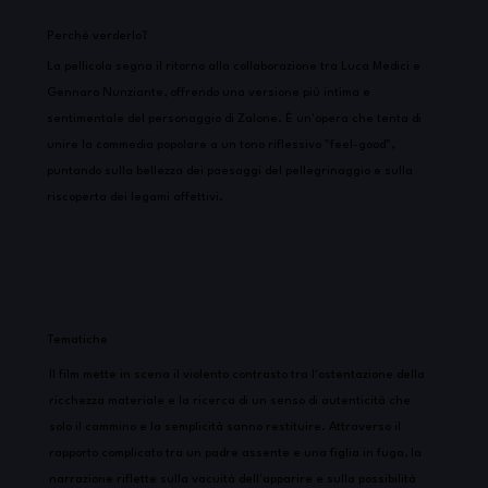
Perchè verderlo?
La pellicola segna il ritorno alla collaborazione tra Luca Medici e
Gennaro Nunziante, offrendo una versione più intima e
sentimentale del personaggio di Zalone. È un'opera che tenta di
unire la commedia popolare a un tono riflessivo "feel-good",
puntando sulla bellezza dei paesaggi del pellegrinaggio e sulla
riscoperta dei legami affettivi.
Tematiche
Il film mette in scena il violento contrasto tra l'ostentazione della
ricchezza materiale e la ricerca di un senso di autenticità che
solo il cammino e la semplicità sanno restituire. Attraverso il
rapporto complicato tra un padre assente e una figlia in fuga, la
narrazione riflette sulla vacuità dell'apparire e sulla possibilità