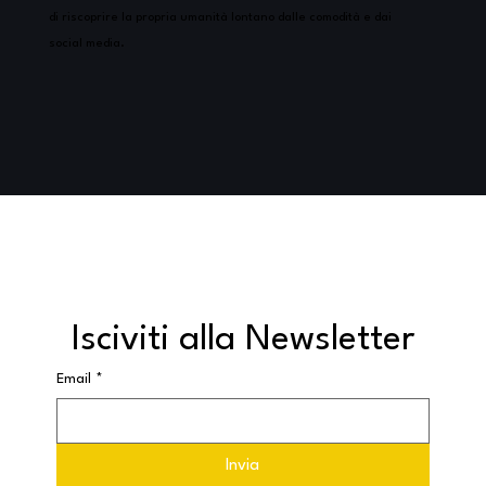
di riscoprire la propria umanità lontano dalle comodità e dai
social media.
Isciviti alla Newsletter
Email
*
Invia