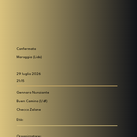
Confermata
Maroggia (Lido)
29 luglio 2026
21:15
Gennaro Nunziante
Buen Camino (I/df)
Checco Zalone
Età:
Organizzatore: