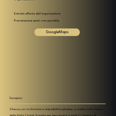
Entrata offerta dall'organizzatore
Prenotazione posti: non possibile
GoogleMaps
Synopsis:
Checco, un ricchissimo e improduttivo playboy, si mette sulle tracce
della figlia Cristal, fuggita per percorrere a piedi il Cammino di