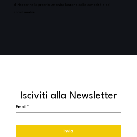
di riscoprire la propria umanità lontano dalle comodità e dai
social media.
Isciviti alla Newsletter
Email
*
Invia