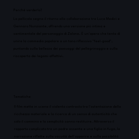
Perchè verderlo?
La pellicola segna il ritorno alla collaborazione tra Luca Medici e
Gennaro Nunziante, offrendo una versione più intima e
sentimentale del personaggio di Zalone. È un'opera che tenta di
unire la commedia popolare a un tono riflessivo "feel-good",
puntando sulla bellezza dei paesaggi del pellegrinaggio e sulla
riscoperta dei legami affettivi.
Tematiche
Il film mette in scena il violento contrasto tra l'ostentazione della
ricchezza materiale e la ricerca di un senso di autenticità che
solo il cammino e la semplicità sanno restituire. Attraverso il
rapporto complicato tra un padre assente e una figlia in fuga, la
narrazione riflette sulla vacuità dell'apparire e sulla possibilità