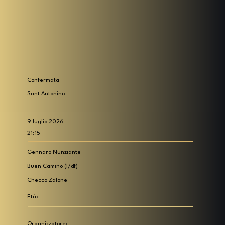
Confermata
Sant Antonino
9 luglio 2026
21:15
Gennaro Nunziante
Buen Camino (I/df)
Checco Zalone
Età:
Organizzatore: