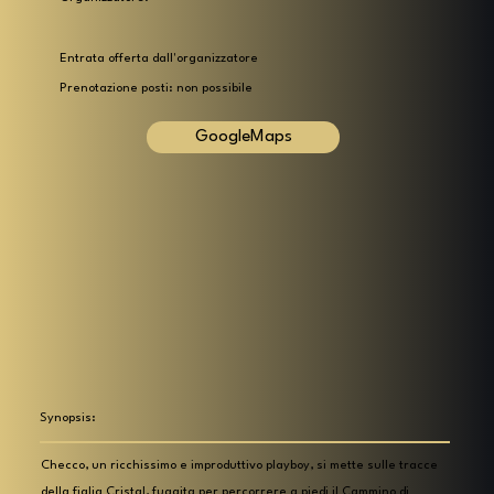
Entrata offerta dall'organizzatore
Prenotazione posti: non possibile
GoogleMaps
Synopsis:
Checco, un ricchissimo e improduttivo playboy, si mette sulle tracce
della figlia Cristal, fuggita per percorrere a piedi il Cammino di