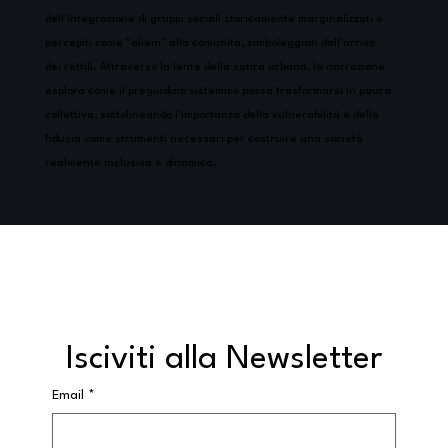
dell'integrazione di gruppi sociali storicamente marginalizzati o
percepiti come "alieni" alla comunità, simboleggiati dall'arrivo
dei rettili. Attraverso la lente della satira urbana, la narrazione
esplora come il pregiudizio sistemico possa trasformarsi in paura
collettiva, sottolineando l'importanza della vulnerabilità e della
fiducia come strumenti necessari per costruire una società
realmente inclusiva e dinamica.
Isciviti alla Newsletter
Email
*