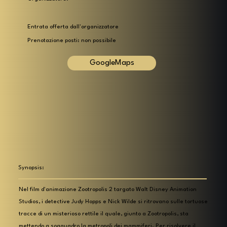
Entrata offerta dall'organizzatore
Prenotazione posti: non possibile
GoogleMaps
Synopsis:
Nel film d'animazione Zootropolis 2 targato Walt Disney Animation
Studios, i detective Judy Hopps e Nick Wilde si ritrovano sulle tortuose
tracce di un misterioso rettile il quale, giunto a Zootropolis, sta
mettendo a soqquadro la metropoli dei mammiferi. Per risolvere il